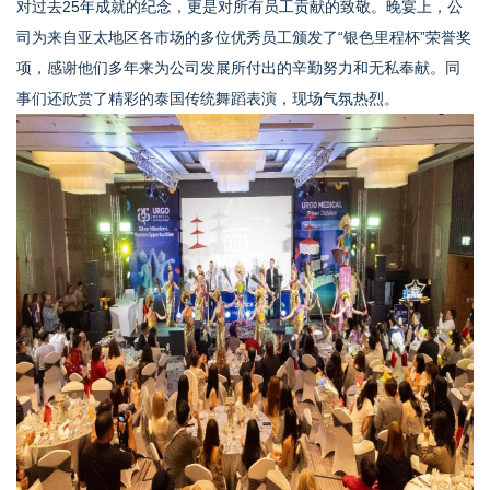
对过去25年成就的纪念，更是对所有员工贡献的致敬。晚宴上，公
司为来自亚太地区各市场的多位优秀员工颁发了“银色里程杯”荣誉奖
项，感谢他们多年来为公司发展所付出的辛勤努力和无私奉献。同
事们还欣赏了精彩的泰国传统舞蹈表演，现场气氛热烈。